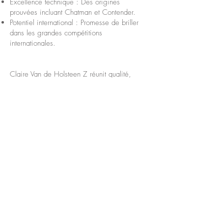
Excellence technique : Des origines
prouvées incluant Chatman et Contender.
Potentiel international : Promesse de briller
dans les grandes compétitions
internationales.
Claire Van de Holsteen Z réunit qualité,
potentiel et promesse. Contactez-nous dès
aujourd’hui pour en savoir plus sur son
avenir prometteur et découvrir son talent
exceptionnel.
Contact
Le cheval suivant
Nos chevaux
Livre généalogique