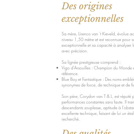
Des origines
exceptionnelles
Sa mère, Lirenco van 't Kieveld, évolue a
niveau 1,50 mètre et est reconnue pour so
exceptionnelle et sa capacité à analyser 
avec précision.
Sa lignée prestigieuse comprend :
Vigo d'Arsouilles : Champion du Monde e
référence.
Blue Boy et Fantastique : Des noms emblé
synonymes de force, de technique et de fia
Son père, Corydon van T & L, est réputé 
performances constantes sans faute. Il tra
descendants souplesse, aptitude à l’obsta
excellente technique, faisant de lui un étal
recherché.
Des qualités