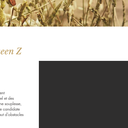
teen Z
ent
l et des
ne souplesse,
une candidate
aut d’obstacles