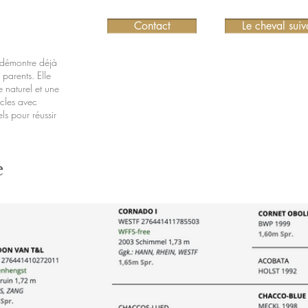
Contact
Le cheval suiv
 démontre déjà
 parents. Elle
 naturel et une
cles avec
ls pour réussir
e