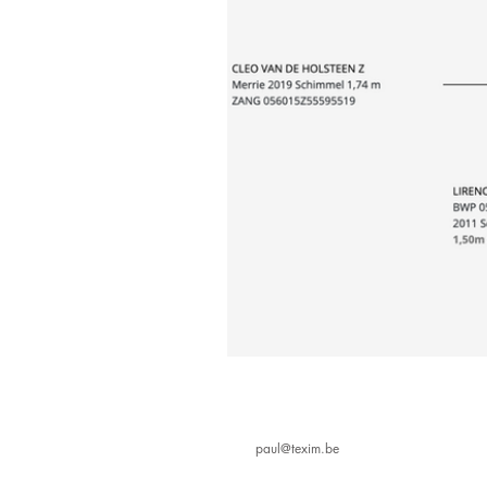
CONTACT
PHONE
+32475457327
MAIL
paul@texim.be
LOCATION
3660 Opglabbeek, Belgium