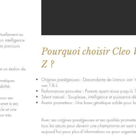
ctuellement au
n intelligence
les parcours
Pourquoi choisir Cleo 
Z ?
t un étalon de
Origines prestigieuses : Descendante de Lirenco van 't
matiques
van T & L.
bilité.
Performances prouvées : Parents ayant réussi jusqu’à
Talent naturel : Souplesse, intelligence et puissance dé
pour ses
Avenir prometteur : Une base génétique solide pour le 
nsmet à ses
cle et une
on très
Avec ses origines prestigieuses et ses qualités prome
tous les atouts pour devenir une championne en saut 
aujourd’hui pour plus d’informations ou pour organiser