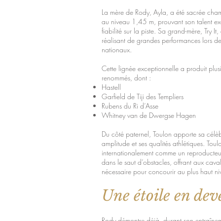
La mère de Rody, Ayla, a été sacrée ch
au niveau 1,45 m, prouvant son talent ex
fiabilité sur la piste. Sa grand-mère, Try It
réalisant de grandes performances lors 
nationaux.
Cette lignée exceptionnelle a produit plu
renommés, dont :
Hastell
Garfield de Tiji des Templiers
Rubens du Ri d’Asse
Whitney van de Dwergse Hagen
Du côté paternel, Toulon apporte sa célè
amplitude et ses qualités athlétiques. Tou
internationalement comme un reproducteu
dans le saut d’obstacles, offrant aux cava
nécessaire pour concourir au plus haut ni
Une étoile en dev
Rody démontre déjà, durant son entraînem