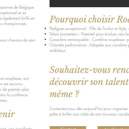
ampionne de Belgique
ceptionnel et sa
Pourquoi choisir Ro
, a également brillé en
des championnats
Pedigree exceptionnel : Fille de Toulon et Ayl
Talent prometteur : Potentiel pour évoluer vers l
Caractère remarquable : Combine souplesse, pu
sieurs chevaux de saut
Orientée performance : Adaptée aux cavaliers
ambitieux.
Souhaitez-vous renc
bre souplesse, son
découvrir son talent
lon est reconnu
r de premier plan
même ?
liers la confiance
veau.
Contactez-nous dès aujourd’hui pour organiser u
enir
prête à briller aux côtés de son nouveau cavalie
ent, une excellente