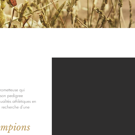
rometteuse qui
 son pedigree
alités athlétiques en
la recherche d'une
ampions