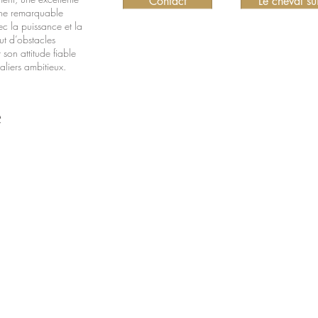
Contact
Le cheval su
une remarquable
vec la puissance et la
ut d’obstacles
son attitude fiable
aliers ambitieux.
e