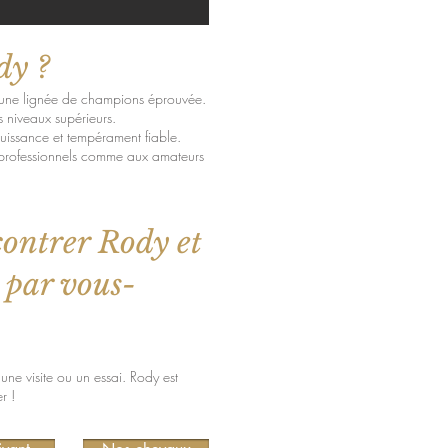
dy ?
a, une lignée de champions éprouvée.
es niveaux supérieurs.
issance et tempérament fiable.
 professionnels comme aux amateurs
ontrer Rody et
 par vous-
ne visite ou un essai. Rody est
r !