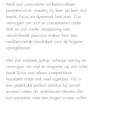
heeft een consistente en betrouwbare
prestatiecurve, waarbij hij keer op keer zijn
kracht, focus en dynamiek laat zien. Zijn
vermogen om zich te concentreren onder
druk en zijn snelle aanpassing aan
verschillende parcours maken hem een
veelbelovende kandidaat voor de hogere
springklassen.
Met zijn soepele galop, scherpe sprong en
vermogen om snel te reageren op zijn ruiter,
biedt Sirius niet alleen competitieve
resultaten maar ook veel rijplezier. Hij is
een paard dat perfect aansluit bij zowel
ervaren ruiters als ambitieuze talenten die
hun prestaties naar een hoger niveau willen
tillen.
Klaar om samen te
presteren?