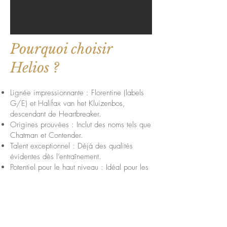
Pourquoi choisir
Helios ?
Lignée impressionnante : Florentine (labels
G/E) et Halifax van het Kluizenbos,
descendant de Heartbreaker.
Origines prouvées : Inclut des noms tels que
Chatman et Contender.
Talent exceptionnel : Déjà des qualités
évidentes dès l’entraînement.
Potentiel pour le haut niveau : Idéal pour les
cavaliers ambitieux en saut d’obstacles.
Helios Van de Holsteen Z représente la
qualité, la puissance et la promesse d’un